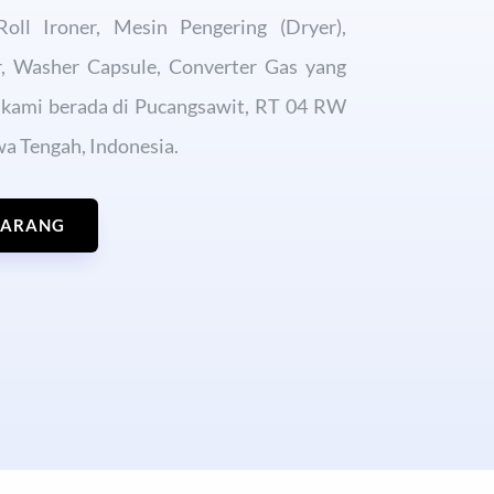
Roll Ironer, Mesin Pengering (Dryer),
or, Washer Capsule, Converter Gas yang
t kami berada di Pucangsawit, RT 04 RW
wa Tengah, Indonesia.
KARANG