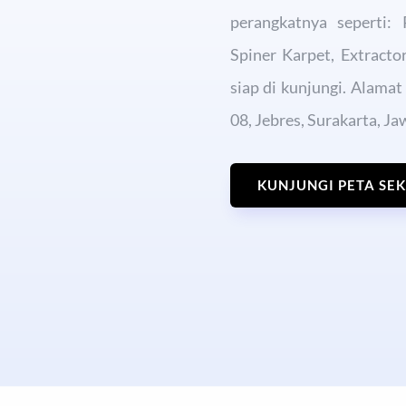
perangkatnya seperti: 
Spiner Karpet, Extract
siap di kunjungi. Alama
08, Jebres, Surakarta, Ja
KUNJUNGI PETA SE