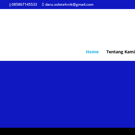
085867145533
daru.solotehnik@gmail.com
Home
Tentang Kami