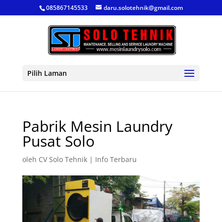
085867145533
daru.solotehnik@gmail.com
Pilih Laman
Pabrik Mesin Laundry
Pusat Solo
oleh
CV Solo Tehnik
|
Info Terbaru