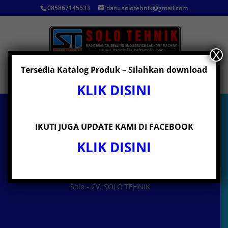
085867145533
daru.solotehnik@gmail.com
X
Tersedia Katalog Produk – Silahkan download
Pilih Laman
KLIK DISINI
IKUTI JUGA UPDATE KAMI DI FACEBOOK
MESIN LAUNDRY
KLIK DISINI
SOLO
Selamat datang di Mesin Laundry
Solo - CV. SOLO TEHNIK