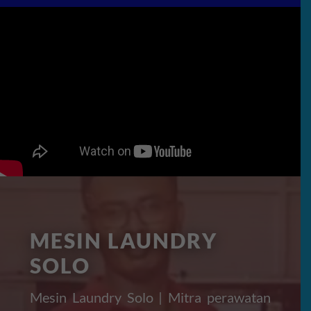
MESIN LAUNDRY
SOLO
Mesin Laundry Solo | Mitra perawatan