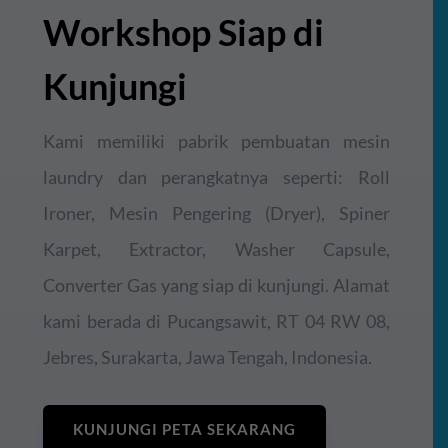
Workshop Siap di
Kunjungi
Kami memiliki pabrik pembuatan mesin
laundry dan perangkatnya seperti: Roll
Ironer, Mesin Pengering (Dryer), Spiner
Karpet, Extractor, Washer Capsule,
Converter Gas yang siap di kunjungi. Alamat
kami berada di Pucangsawit, RT 04 RW 08,
Jebres, Surakarta, Jawa Tengah, Indonesia.
KUNJUNGI PETA SEKARANG