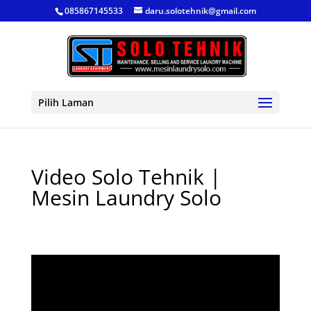
085867145533
daru.solotehnik@gmail.com
Pilih Laman
Video Solo Tehnik |
Mesin Laundry Solo