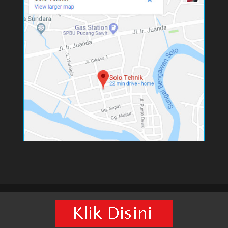
&copy 2019 mesinlaundrysolo.com - Pusat Mesin
Laundry Solo. - Support by :
Pabrik Mesin Laundry