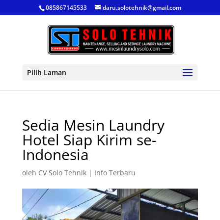
085867145533
daru.solotehnik@gmail.com
Pilih Laman
Sedia Mesin Laundry
Hotel Siap Kirim se-
Indonesia
oleh
CV Solo Tehnik
|
Info Terbaru