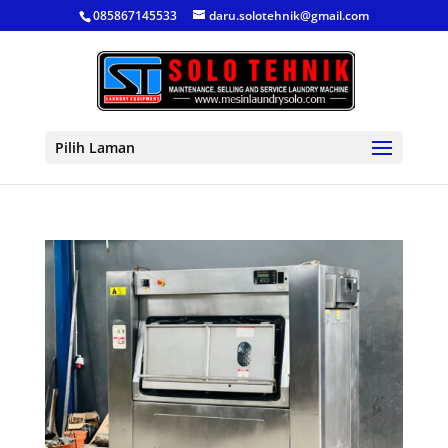
085867145533
daru.solotehnik@gmail.com
Pilih Laman