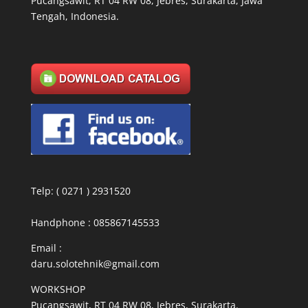
Pucangsawit, RT 04 RW 08, Jebres, Surakarta, Jawa
Tengah, Indonesia.
Telp: ( 0271 ) 2931520
Handphone : 085867145533
Email :
daru.solotehnik@gmail.com
WORKSHOP
Pucangsawit, RT 04 RW 08, Jebres, Surakarta.